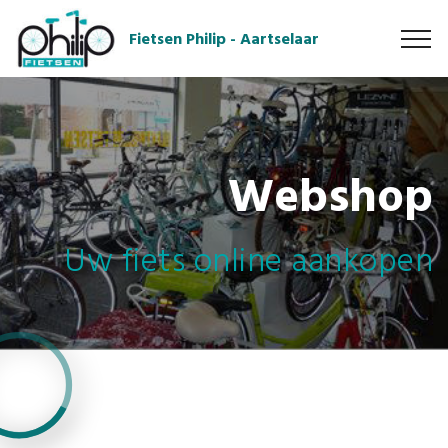
Fietsen Philip - Aartselaar
Webshop
Uw fiets online aankopen