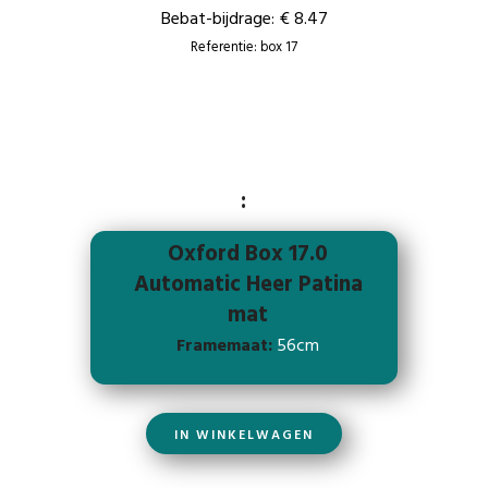
Bebat-bijdrage: € 8.47
Referentie: box 17
:
Oxford Box 17.0
Automatic Heer Patina
mat
Framemaat:
56cm
IN WINKELWAGEN