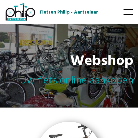
Fietsen Philip - Aartselaar
Webshop
Uw fiets online aankopen