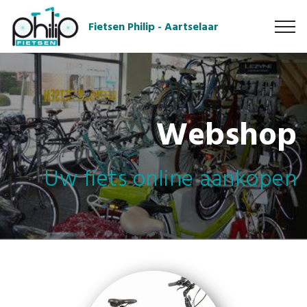
Fietsen Philip - Aartselaar
Webshop
Uw fiets online aankopen