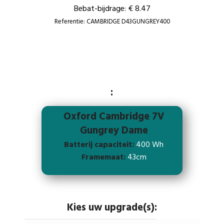
Bebat-bijdrage: € 8.47
Referentie: CAMBRIDGE D43GUNGREY400
:
Oxford Cambridge 7V
Gungrey Dame
Batterij capaciteit:
400 Wh
Framemaat:
43cm
Kies uw upgrade(s):